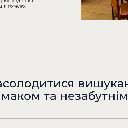
дачі сніданків.
ція готелю.
насолодитися вишука
маком та незабутні