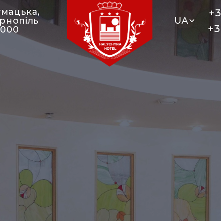
умацька,
+3
ернопіль
UA
+3
6000