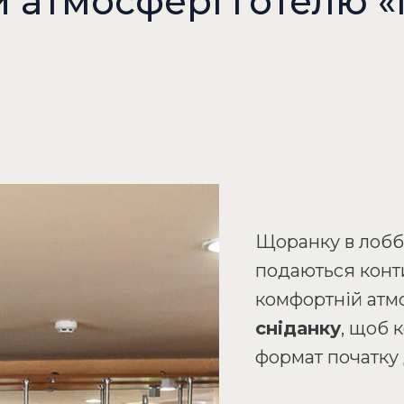
й атмосфері готелю «
Щоранку в лоббі
подаються конти
комфортній атмо
сніданку
, щоб 
формат початку 