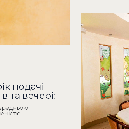
ік подачі
ів та вечері:
ередньою
еністю