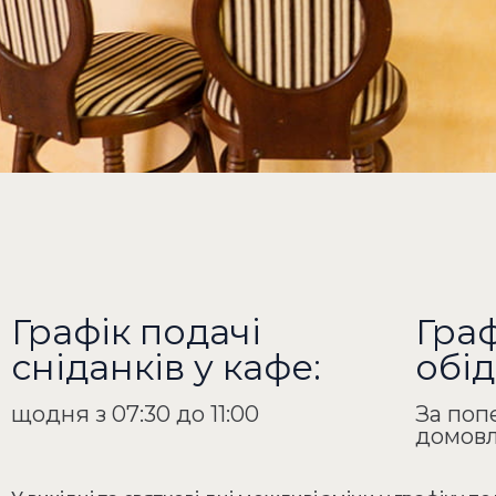
Графік подачі
Граф
сніданків у кафе:
обід
щодня з 07:30 до 11:00
За поп
домовл