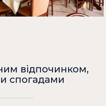
ним відпочинком,
ми спогадами