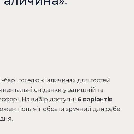
Галичина».
-барі готелю «Галичина» для гостей
нентальні сніданки у затишній та
сфері. На вибір доступні
6 варіантів
кожен гість міг обрати зручний для себе
дня.