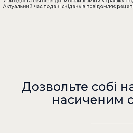
У вихідні та святкові дні можливі зміни у графіку по
Актуальний час подачі сніданків повідомляє рецеп
Дозвольте собі 
насиченим с