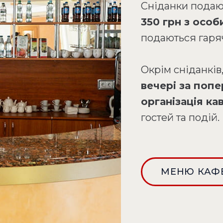
Сніданки пода
350 грн з особ
подаються гаря
Окрім сніданків
вечері за поп
організація к
гостей та подій.
МЕНЮ КАФ