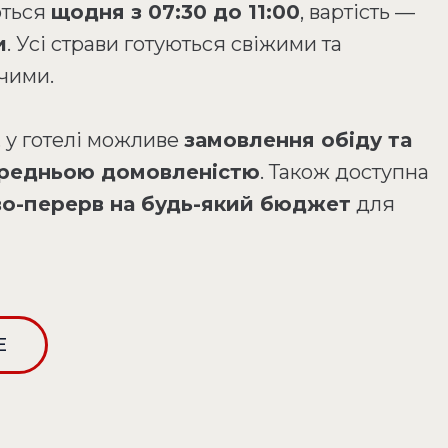
ються
щодня з 07:30 до 11:00
, вартість —
и
. Усі страви готуються свіжими та
чими.
, у готелі можливе
замовлення обіду та
ередньою домовленістю
. Також доступна
аво-перерв на будь-який бюджет
для
Е